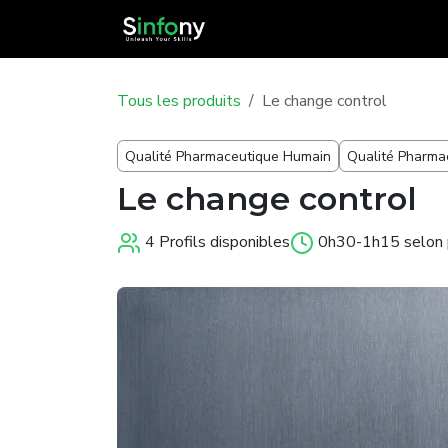
Se rendre au contenu
Catalogue
Tous les produits
Le change control
Qualité Pharmaceutique Humain
Qualité Pharmac
Le change control
4 Profils disponibles
0h30-1h15 selon p