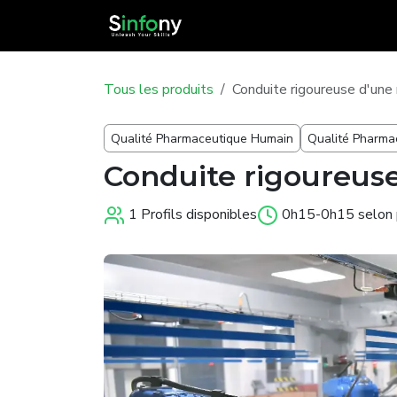
Se rendre au contenu
Catalogue
Tous les produits
Conduite rigoureuse d'une
Qualité Pharmaceutique Humain
Qualité Pharmac
Conduite rigoureus
1 Profils disponibles
0h15-0h15 selon p